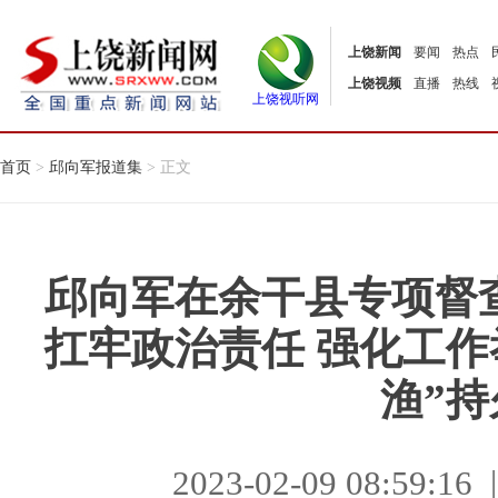
上饶新闻
要闻
热点
上饶视频
直播
热线
上饶视听网
首页
>
邱向军报道集
> 正文
邱向军在余干县专项督
扛牢政治责任 强化工作
渔”持
2023-02-09 08:59