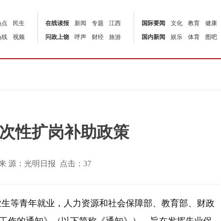
热点
民生
在线读报
新闻
专题
江西
国际要闻
文化
教育
健康
热线
视频
问政上饶
呼声
财经
旅游
国内新闻
娱乐
体育
图吧
次性扩岗补助政策
:40 | 来 源：光明日报 点击：
37
生等青年就业，人力资源和社会保障部、教育部、财政