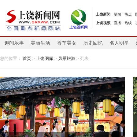
上饶新闻
要闻
热点
上饶视频
直播
热线
上饶视听网
趣闻乐事
美丽生活
香车美女
历史回忆
名人明星
您的位置：
首页
>
上饶图库
>
风景旅游
> 列表