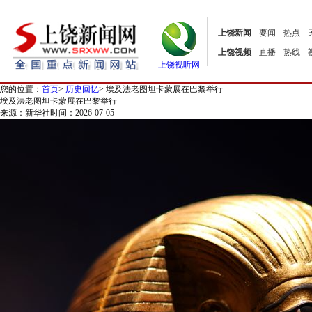
上饶新闻
要闻
热点
上饶视频
直播
热线
上饶视听网
您的位置：
首页
>
历史回忆
>
埃及法老图坦卡蒙展在巴黎举行
埃及法老图坦卡蒙展在巴黎举行
来源：新华社
时间：2026-07-05