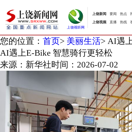
上饶新闻
要闻
热点
上饶视频
直播
热线
上饶视听网
您的位置：
首页
>
美丽生活
>
AI遇上
AI遇上E-Bike 智慧骑行更轻松
来源：新华社
时间：2026-07-02