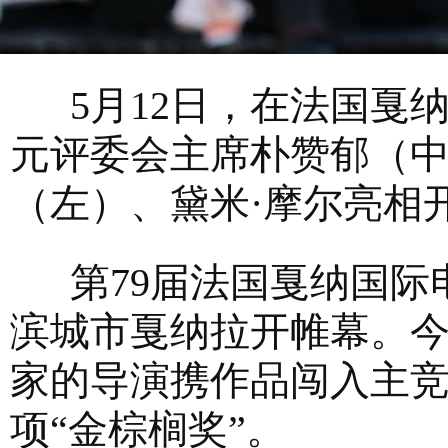
5月12日，在法国戛纳
元评委会主席朴赞郁（中
（左）、黛米·摩尔亮相
第79届法国戛纳国际电
滨城市戛纳拉开帷幕。
家的导演携作品闯入主
项“金棕榈奖”。