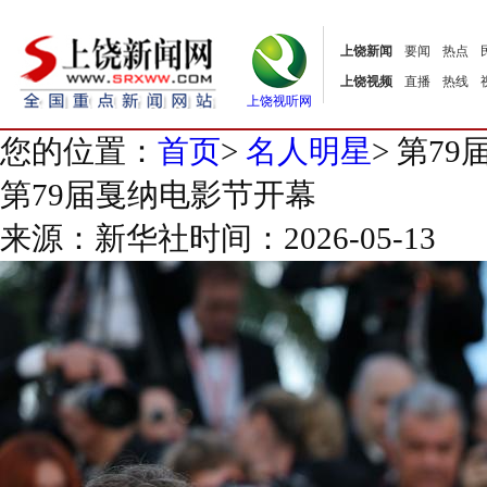
上饶新闻
要闻
热点
上饶视频
直播
热线
上饶视听网
您的位置：
首页
>
名人明星
>
第79
第79届戛纳电影节开幕
来源：新华社
时间：2026-05-13