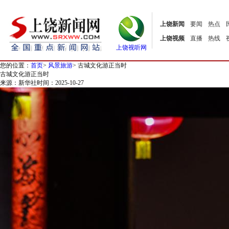
上饶新闻
要闻
热点
上饶视频
直播
热线
上饶视听网
您的位置：
首页
>
风景旅游
>
古城文化游正当时
古城文化游正当时
来源：新华社
时间：2025-10-27