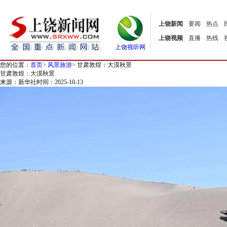
上饶新闻
要闻
热点
上饶视频
直播
热线
上饶视听网
您的位置：
首页
>
风景旅游
>
甘肃敦煌：大漠秋景
甘肃敦煌：大漠秋景
来源：新华社
时间：2025-10-13