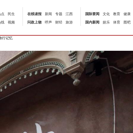
热点
民生
在线读报
新闻
专题
江西
国际要闻
文化
教育
健康
热线
视频
问政上饶
呼声
财经
旅游
国内新闻
娱乐
体育
图吧
旅行记忆