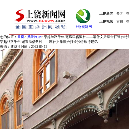
上饶新闻
要闻
上饶视频
直播
上饶视听网
您的位置：
首页
>
风景旅游
>
穿越丝路千年 邂逅民俗数种——喀什文旅融合打造独特
穿越丝路千年 邂逅民俗数种——喀什文旅融合打造独特旅行记忆
来源：新华社
时间：2025-09-12