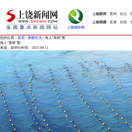
上饶新闻
要闻
热点
上饶视频
直播
热线
上饶视听网
您的位置：
首页
>
美丽生活
>
海上“晨耕”图
海上“晨耕”图
来源：新华社
时间：2025-09-11