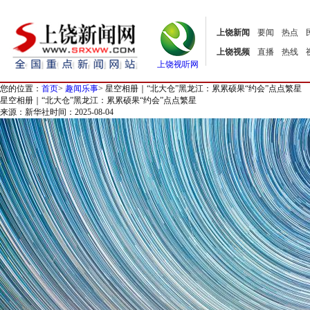
上饶新闻
要闻
热点
上饶视频
直播
热线
上饶视听网
您的位置：
首页
>
趣闻乐事
>
星空相册｜“北大仓”黑龙江：累累硕果“约会”点点繁星
星空相册｜“北大仓”黑龙江：累累硕果“约会”点点繁星
来源：新华社
时间：2025-08-04