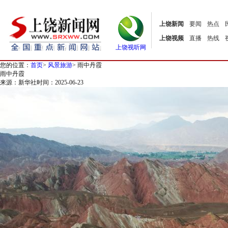
上饶新闻
要闻
热点
上饶视频
直播
热线
上饶视听网
您的位置：
首页
>
风景旅游
>
雨中丹霞
雨中丹霞
来源：新华社
时间：2025-06-23