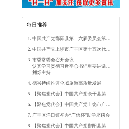
每日推荐
中国共产党鄱阳县第十六届委员会第一
次全体会议召开
中国共产党上饶市广丰区第十五次代表
大会开幕
市委常委会召开会议
认真学习贯彻习近平总书记重要讲话精
神
刘烁主持
德兴持续推进全域旅游高质量发展
【聚焦党代会】中国共产党余干县第十
七次代表大会开幕
【聚焦党代会】中国共产党上饶市广信
区第三次代表大会胜利闭幕
广丰区洋口镇举办“广信杯”助学座谈会
【聚焦党代会】中国共产党鄱阳县第十