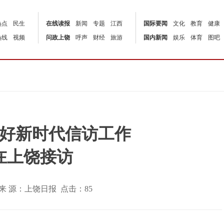
热点
民生
在线读报
新闻
专题
江西
国际要闻
文化
教育
健康
热线
视频
问政上饶
呼声
财经
旅游
国内新闻
娱乐
体育
图吧
好新时代信访工作
在上饶接访
:18 | 来 源：上饶日报 点击：
85