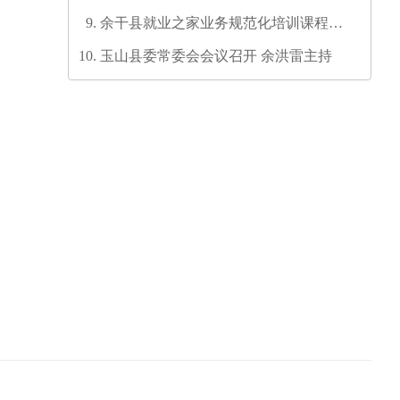
六次代表大会代表团召集人会议召开
余干县就业之家业务规范化培训课程开
发培训师资培训班圆满结业
玉山县委常委会会议召开 余洪雷主持