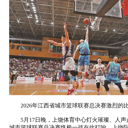
2026年江西省城市篮球联赛总决赛激烈的比
5月17日晚，上饶体育中心灯火璀璨、人声鼎
城市篮球联赛总决赛终极一战在此打响，上饶队