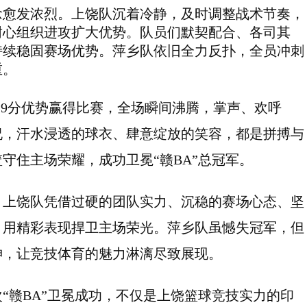
念愈发浓烈。上饶队沉着冷静，及时调整战术节奏，
耐心组织进攻扩大优势。队员们默契配合、各司其
持续稳固赛场优势。萍乡队依旧全力反扑，全员冲刺
重。
以19分优势赢得比赛，全场瞬间沸腾，掌声、欢呼
祝，汗水浸透的球衣、肆意绽放的笑容，都是拼搏与
守住主场荣耀，成功卫冕“赣BA”总冠军。
，上饶队凭借过硬的团队实力、沉稳的赛场心态、坚
，用精彩表现捍卫主场荣光。萍乡队虽憾失冠军，但
神，让竞技体育的魅力淋漓尽致展现。
“赣BA”卫冕成功，不仅是上饶篮球竞技实力的印