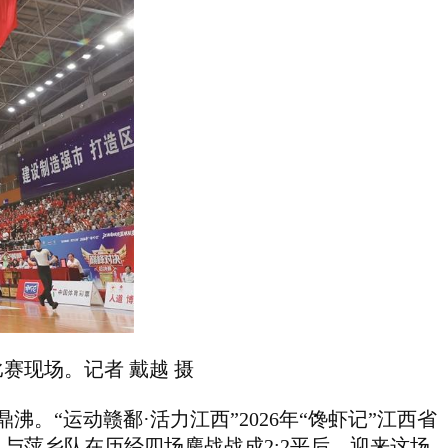
赛现场。记者 戴越 摄
沸。“运动赣鄱·活力江西”2026年“馋虾记”江西省
与萍乡队在历经四场鏖战战成2:2平后，迎来这场