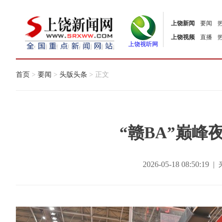
上饶新闻
要闻
上饶视频
直播
上饶视听网
首页
>
要闻
>
头版头条
> 正文
“赣BA”巅峰
2026-05-18 08:50