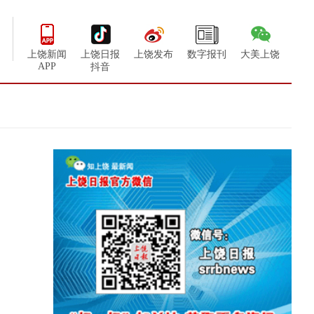
上饶新闻
上饶日报
上饶发布
数字报刊
大美上饶
APP
抖音