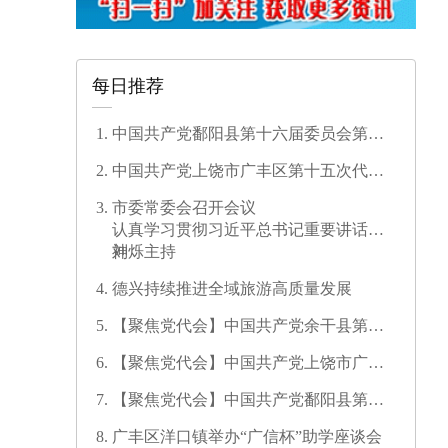
每日推荐
中国共产党鄱阳县第十六届委员会第一
次全体会议召开
中国共产党上饶市广丰区第十五次代表
大会开幕
市委常委会召开会议
认真学习贯彻习近平总书记重要讲话精
神
刘烁主持
德兴持续推进全域旅游高质量发展
【聚焦党代会】中国共产党余干县第十
七次代表大会开幕
【聚焦党代会】中国共产党上饶市广信
区第三次代表大会胜利闭幕
【聚焦党代会】中国共产党鄱阳县第十
六次代表大会代表团召集人会议召开
广丰区洋口镇举办“广信杯”助学座谈会