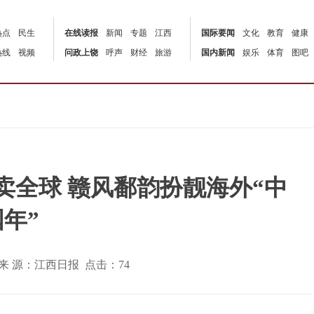
热点
民生
在线读报
新闻
专题
江西
国际要闻
文化
教育
健康
热线
视频
问政上饶
呼声
财经
旅游
国内新闻
娱乐
体育
图吧
卖全球 赣风鄱韵扮靓海外“中
国年”
:00 | 来 源：江西日报 点击：
74