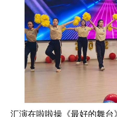
汇演在啦啦操《最好的舞台