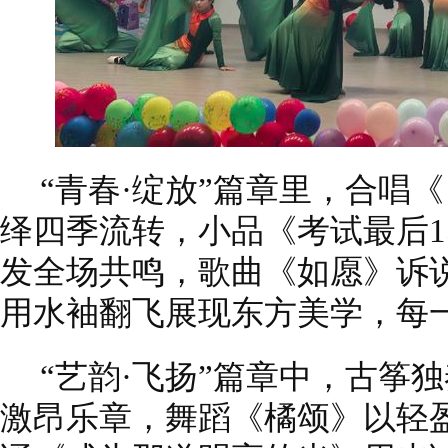
“青春·绽放”篇章里，合唱
绎四季流转，小品《考试最后1
发全场共鸣，歌曲《如愿》诉
用水袖翻飞展现东方美学，每
“艺韵·飞扬”篇章中，古筝
激昂乐章，舞蹈《橘颂》以轻