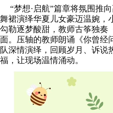
“梦想·启航”篇章将氛围推
舞裙演绎华夏儿女豪迈温婉，
勾勒逐梦酸甜，教师古筝独奏
面。压轴的教师朗诵《你曾经
队深情演绎，回顾岁月、诉说
福，让现场温情涌动。