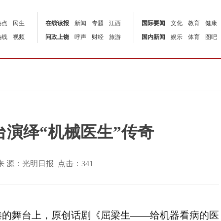
热点
民生
在线读报
新闻
专题
江西
国际要闻
文化
教育
健康
热线
视频
问政上饶
呼声
财经
旅游
国内新闻
娱乐
体育
图吧
演绎“机械医生”传奇
:55 | 来 源：光明日报 点击：
341
港的舞台上，原创话剧《屈梁生——给机器看病的医