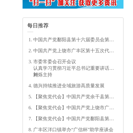
每日推荐
中国共产党鄱阳县第十六届委员会第一
次全体会议召开
中国共产党上饶市广丰区第十五次代表
大会开幕
市委常委会召开会议
认真学习贯彻习近平总书记重要讲话精
神
刘烁主持
德兴持续推进全域旅游高质量发展
【聚焦党代会】中国共产党余干县第十
七次代表大会开幕
【聚焦党代会】中国共产党上饶市广信
区第三次代表大会胜利闭幕
【聚焦党代会】中国共产党鄱阳县第十
六次代表大会代表团召集人会议召开
广丰区洋口镇举办“广信杯”助学座谈会