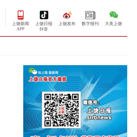
上饶新闻
上饶日报
上饶发布
数字报刊
大美上饶
APP
抖音