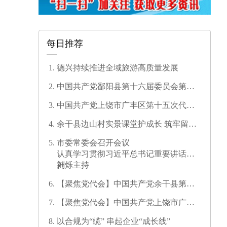
每日推荐
德兴持续推进全域旅游高质量发展
中国共产党鄱阳县第十六届委员会第一
次全体会议召开
中国共产党上饶市广丰区第十五次代表
大会开幕
余干县边山村实景课堂护成长 筑牢留守
儿童暑期安全防线
市委常委会召开会议
认真学习贯彻习近平总书记重要讲话精
神
刘烁主持
【聚焦党代会】中国共产党余干县第十
七次代表大会开幕
【聚焦党代会】中国共产党上饶市广信
区第三次代表大会胜利闭幕
以合规为“缆” 串起企业“成长线”