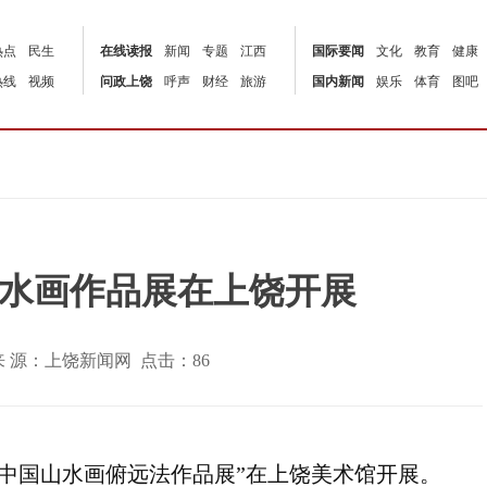
热点
民生
在线读报
新闻
专题
江西
国际要闻
文化
教育
健康
热线
视频
问政上饶
呼声
财经
旅游
国内新闻
娱乐
体育
图吧
山水画作品展在上饶开展
:02 | 来 源：上饶新闻网 点击：
86
观’中国山水画俯远法作品展”在上饶美术馆开展。