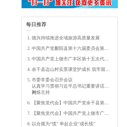
每日推荐
德兴持续推进全域旅游高质量发展
中国共产党鄱阳县第十六届委员会第一
次全体会议召开
中国共产党上饶市广丰区第十五次代表
大会开幕
余干县边山村实景课堂护成长 筑牢留守
儿童暑期安全防线
市委常委会召开会议
认真学习贯彻习近平总书记重要讲话精
神
刘烁主持
【聚焦党代会】中国共产党余干县第十
七次代表大会开幕
【聚焦党代会】中国共产党上饶市广信
区第三次代表大会胜利闭幕
以合规为“缆” 串起企业“成长线”