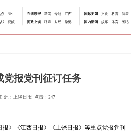
热点
民生
在线读报
新闻
专题
江西
国际要闻
文化
教育
健康
热线
视频
问政上饶
呼声
财经
旅游
国内新闻
娱乐
体育
图吧
成党报党刊征订任务
:31 | 来 源：上饶日报 点击：
247
民日报》《江西日报》《上饶日报》等重点党报党刊