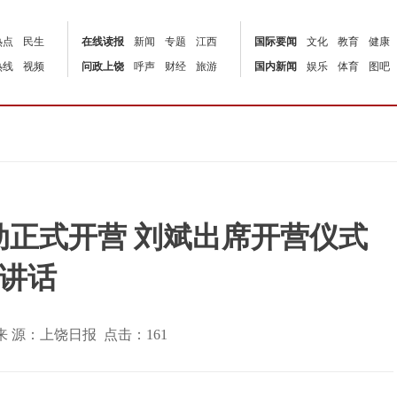
热点
民生
在线读报
新闻
专题
江西
国际要闻
文化
教育
健康
热线
视频
问政上饶
呼声
财经
旅游
国内新闻
娱乐
体育
图吧
动正式开营 刘斌出席开营仪式
讲话
:36 | 来 源：上饶日报 点击：
161