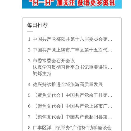
每日推荐
中国共产党鄱阳县第十六届委员会第一
次全体会议召开
中国共产党上饶市广丰区第十五次代表
大会开幕
市委常委会召开会议
认真学习贯彻习近平总书记重要讲话精
神
刘烁主持
德兴持续推进全域旅游高质量发展
【聚焦党代会】中国共产党余干县第十
七次代表大会开幕
【聚焦党代会】中国共产党上饶市广信
区第三次代表大会胜利闭幕
【聚焦党代会】中国共产党鄱阳县第十
六次代表大会代表团召集人会议召开
广丰区洋口镇举办“广信杯”助学座谈会