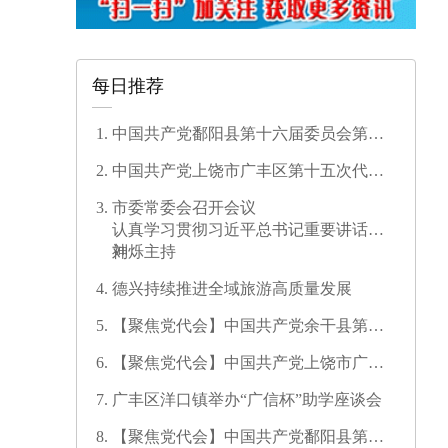
每日推荐
中国共产党鄱阳县第十六届委员会第一
次全体会议召开
中国共产党上饶市广丰区第十五次代表
大会开幕
市委常委会召开会议
认真学习贯彻习近平总书记重要讲话精
神
刘烁主持
德兴持续推进全域旅游高质量发展
【聚焦党代会】中国共产党余干县第十
七次代表大会开幕
【聚焦党代会】中国共产党上饶市广信
区第三次代表大会胜利闭幕
广丰区洋口镇举办“广信杯”助学座谈会
【聚焦党代会】中国共产党鄱阳县第十