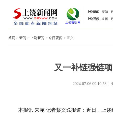
上饶新闻
要闻
上饶视频
直播
上饶视听网
首页
>
新闻
>
上饶新闻
>
今日要闻
> 正文
又一补链强链项
2024-07-06 09:19
本报讯 朱苑 记者蔡文逸报道：近日，上