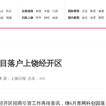
热点
民生
在线读报
新闻
专题
江西
国际要闻
文化
教育
健康
热线
视频
问政上饶
呼声
财经
旅游
国内新闻
娱乐
体育
图吧
目落户上饶经开区
:53 | 来 源：上饶日报 点击：
316
饶经开区招商引资工作再传喜讯，继6月青网科创园落