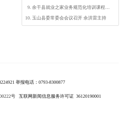
六次代表大会代表团召集人会议召开
余干县就业之家业务规范化培训课程开
发培训师资培训班圆满结业
玉山县委常委会会议召开 余洪雷主持
224921 举报电话：0793-8300877
00222号
互联网新闻信息服务许可证 36120190001