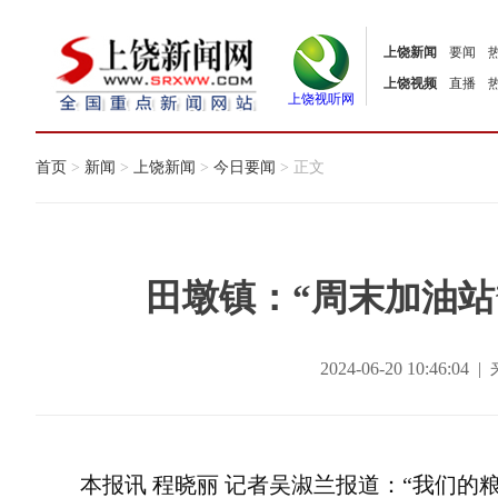
上饶新闻
要闻
上饶视频
直播
上饶视听网
首页
>
新闻
>
上饶新闻
>
今日要闻
> 正文
田墩镇：“周末加油站
2024-06-20 10:46
本报讯 程晓丽 记者吴淑兰报道：“我们