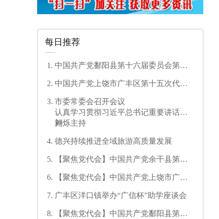
每日推荐
中国共产党鄱阳县第十六届委员会第一
次全体会议召开
中国共产党上饶市广丰区第十五次代表
大会开幕
市委常委会召开会议
认真学习贯彻习近平总书记重要讲话精
神
刘烁主持
德兴持续推进全域旅游高质量发展
【聚焦党代会】中国共产党余干县第十
七次代表大会开幕
【聚焦党代会】中国共产党上饶市广信
区第三次代表大会胜利闭幕
广丰区洋口镇举办“广信杯”助学座谈会
【聚焦党代会】中国共产党鄱阳县第十