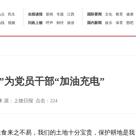
热点
民生
在线读报
新闻
专题
江西
国际要闻
文化
教育
健康
热线
视频
问政上饶
呼声
财经
旅游
国内新闻
娱乐
体育
图吧
”为党员干部“加油充电”
:04 | 来 源：上饶日报 点击：
224
的粮食来之不易，我们的土地十分宝贵，保护耕地是我