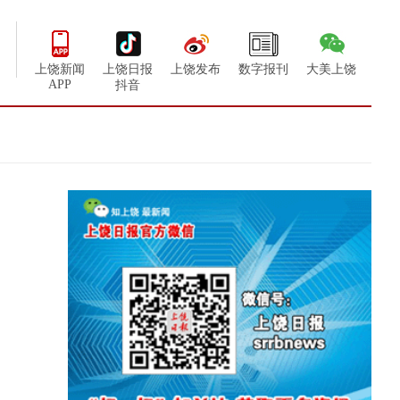
上饶新闻
上饶日报
上饶发布
数字报刊
大美上饶
APP
抖音