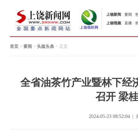
上饶新闻
要闻
上饶视频
直播
上饶视听网
首页
>
要闻
>
头版头条
> 正文
全省油茶竹产业暨林下经
召开 梁
2024-05-23 08:52