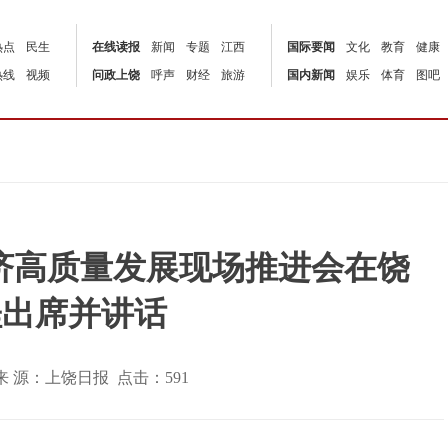
热点
民生
在线读报
新闻
专题
江西
国际要闻
文化
教育
健康
热线
视频
问政上饶
呼声
财经
旅游
国内新闻
娱乐
体育
图吧
济高质量发展现场推进会在饶
桂出席并讲话
:04 | 来 源：上饶日报 点击：
591