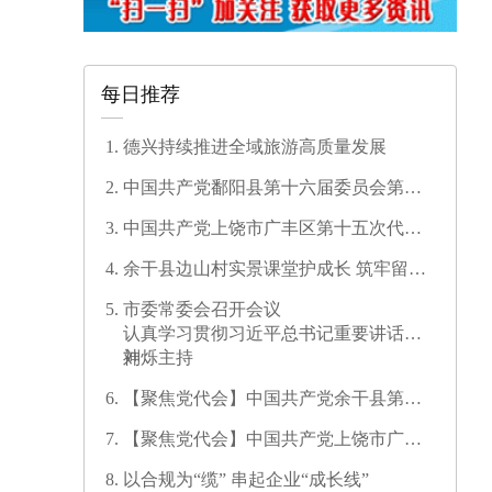
每日推荐
德兴持续推进全域旅游高质量发展
中国共产党鄱阳县第十六届委员会第一
次全体会议召开
中国共产党上饶市广丰区第十五次代表
大会开幕
余干县边山村实景课堂护成长 筑牢留守
儿童暑期安全防线
市委常委会召开会议
认真学习贯彻习近平总书记重要讲话精
神
刘烁主持
【聚焦党代会】中国共产党余干县第十
七次代表大会开幕
【聚焦党代会】中国共产党上饶市广信
区第三次代表大会胜利闭幕
以合规为“缆” 串起企业“成长线”