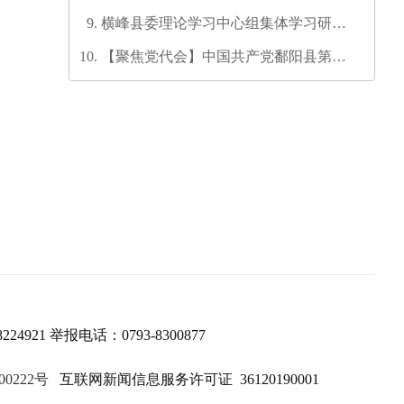
发培训师资培训班圆满结业
横峰县委理论学习中心组集体学习研讨
会召开
【聚焦党代会】中国共产党鄱阳县第十
六次代表大会代表团召集人会议召开
224921 举报电话：0793-8300877
00222号
互联网新闻信息服务许可证 36120190001