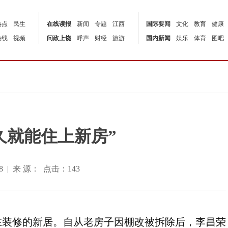
热点
民生
在线读报
新闻
专题
江西
国际要闻
文化
教育
健康
热线
视频
问政上饶
呼声
财经
旅游
国内新闻
娱乐
体育
图吧
久就能住上新房”
56:08 | 来 源： 点击：
143
在装修的新居。自从老房子因棚改被拆除后，李昌荣