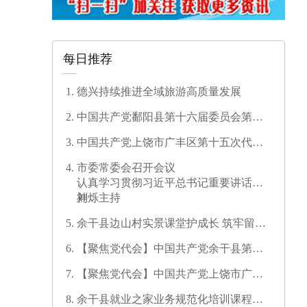
每日推荐
德兴持续推进全域旅游高质量发展
中国共产党鄱阳县第十六届委员会第一
次全体会议召开
中国共产党上饶市广丰区第十五次代表
大会开幕
市委常委会召开会议
认真学习贯彻习近平总书记重要讲话精
神
刘烁主持
余干县边山村实景课堂护成长 筑牢留守
儿童暑期安全防线
【聚焦党代会】中国共产党余干县第十
七次代表大会开幕
【聚焦党代会】中国共产党上饶市广信
区第三次代表大会胜利闭幕
余干县就业之家业务规范化培训课程开