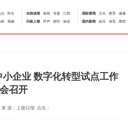
热点
民生
在线读报
新闻
专题
江西
国际要闻
文化
教育
健康
热线
视频
问政上饶
呼声
财经
旅游
国内新闻
娱乐
体育
图吧
小企业 数字化转型试点工作
会召开
3:00 | 来 源：上饶日报 点击：