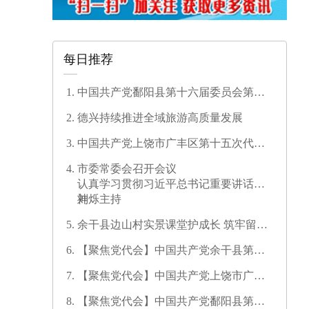
每日推荐
中国共产党鄱阳县第十六届委员会第一
次全体会议召开
德兴持续推进全域旅游高质量发展
中国共产党上饶市广丰区第十五次代表
大会开幕
市委常委会召开会议
认真学习贯彻习近平总书记重要讲话精
神
刘烁主持
余干县边山村实景课堂护成长 筑牢留守
儿童暑期安全防线
【聚焦党代会】中国共产党余干县第十
七次代表大会开幕
【聚焦党代会】中国共产党上饶市广信
区第三次代表大会胜利闭幕
【聚焦党代会】中国共产党鄱阳县第十