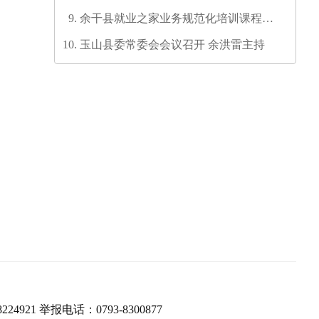
六次代表大会代表团召集人会议召开
余干县就业之家业务规范化培训课程开
发培训师资培训班圆满结业
玉山县委常委会会议召开 余洪雷主持
224921 举报电话：0793-8300877