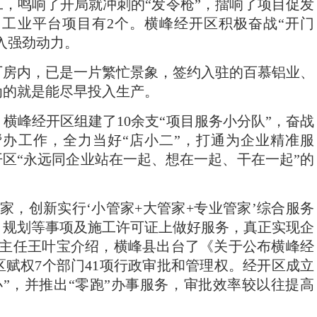
工，鸣响了开局就冲刺的“发令枪”，擂响了项目促发
，工业平台项目有2个。横峰经开区积极奋战“开门
入强劲动力。
厂房内，已是一片繁忙景象，签约入驻的百慕铝业、
为的就是能尽早投入生产。
横峰经开区组建了10余支“项目服务小分队”，奋战
办工作，全力当好“店小二”，打通为企业精准服
开区“永远同企业站在一起、想在一起、干在一起”的
家，创新实行‘小管家+大管家+专业管家’综合服务
、规划等事项及施工许可证上做好服务，真正实现企
副主任王叶宝介绍，横峰县出台了《关于公布横峰经
赋权7个部门41项行政审批和管理权。经开区成立
”，并推出“零跑”办事服务，审批效率较以往提高