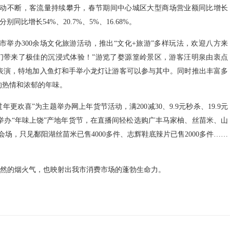
动不断，客流量持续攀升，春节期间中心城区大型商场营业额同比增长
比增长54%、20.7%、5%、16.68%。
市举办300余场文化旅游活动，推出“文化+旅游”多样玩法，欢迎八方来
们带来了极佳的沉浸式体验！”游览了婺源篁岭景区，游客汪明泉由衷点
表演，特地加入鱼灯和手举小龙灯让游客可以参与其中。同时推出丰富多
的热情和浓郁的年味。
欢喜”为主题举办网上年货节活动，满200减30、9.9元秒杀、19.9元
举办“年味上饶”产地年货节，在直播间轻松选购广丰马家柚、丝苗米、山
会场，只见鄱阳湖丝苗米已售4000多件、志辉鞋底辣片已售2000多件……
和自然的烟火气，也映射出我市消费市场的蓬勃生命力。