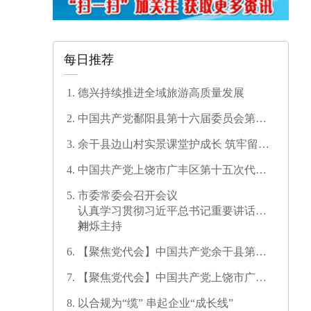
每日推荐
德兴持续推进全域旅游高质量发展
中国共产党鄱阳县第十六届委员会第一
次全体会议召开
余干县边山村实景课堂护成长 筑牢留守
儿童暑期安全防线
中国共产党上饶市广丰区第十五次代表
大会开幕
市委常委会召开会议
认真学习贯彻习近平总书记重要讲话精
神
刘烁主持
【聚焦党代会】中国共产党余干县第十
七次代表大会开幕
【聚焦党代会】中国共产党上饶市广信
区第三次代表大会胜利闭幕
以合规为“缆” 串起企业“成长线”