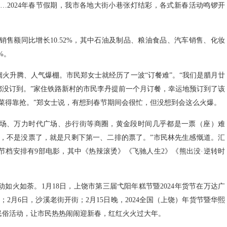
…2024年春节假期，我市各地大街小巷张灯结彩，各式新春活动鸣锣开
销售额同比增长10.52%，其中石油及制品、粮油食品、汽车销售、化妆
2%。
火升腾、人气爆棚。市民郑女士就经历了一波“订餐难”。“我们是腊月廿
都没订到。”家住铁路新村的市民李丹提前一个月订餐，幸运地预订到了该
菜得靠抢。”郑女士说，有想到春节期间会很忙，但没想到会这么火爆。
广场、万力时代广场、步行街等商圈，黄金段时间几乎都是一票（座）难
显示，不是没票了，就是只剩下第一、二排的票了。”市民林先生感慨道。汇
节档安排有9部电影，其中《热辣滚烫》《飞驰人生2》《熊出没·逆转时
。
如火如荼。1月18日，上饶市第三届弋阳年糕节暨2024年货节在万达广
；2月6日，沙溪老街开街；2月15日晚，2024全国（上饶）年货节暨华熙
民俗活动，让市民热热闹闹迎新春，红红火火过大年。