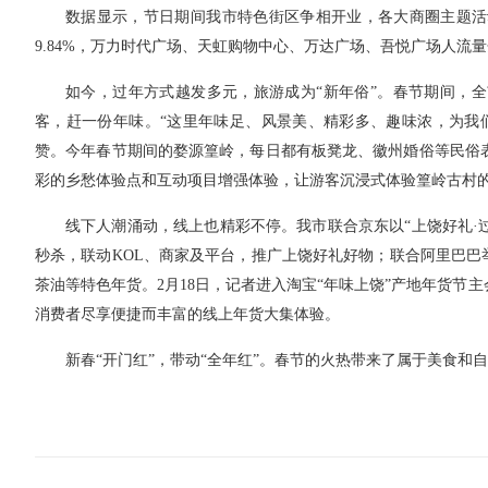
数据显示，节日期间我市特色街区争相开业，各大商圈主题活
9.84%，万力时代广场、天虹购物中心、万达广场、吾悦广场人流量分别同
如今，过年方式越发多元，旅游成为“新年俗”。春节期间，全
客，赶一份年味。“这里年味足、风景美、精彩多、趣味浓，为我
赞。今年春节期间的婺源篁岭，每日都有板凳龙、徽州婚俗等民俗
彩的乡愁体验点和互动项目增强体验，让游客沉浸式体验篁岭古村
线下人潮涌动，线上也精彩不停。我市联合京东以“上饶好礼·过年更
秒杀，联动KOL、商家及平台，推广上饶好礼好物；联合阿里巴巴
茶油等特色年货。2月18日，记者进入淘宝“年味上饶”产地年货节主
消费者尽享便捷而丰富的线上年货大集体验。
新春“开门红”，带动“全年红”。春节的火热带来了属于美食