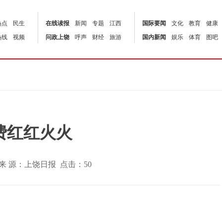
热点
民生
在线读报
新闻
专题
江西
国际要闻
文化
教育
健康
热线
视频
问政上饶
呼声
财经
旅游
国内新闻
娱乐
体育
图吧
费红红火火
:05 | 来 源：上饶日报 点击：
50