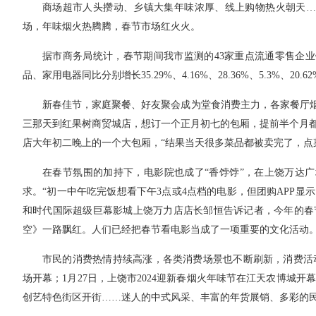
商场超市人头攒动、乡镇大集年味浓厚、线上购物热火朝天…
场，年味烟火热腾腾，春节市场红火火。
据市商务局统计，春节期间我市监测的43家重点流通零售企业
品、家用电器同比分别增长35.29%、4.16%、28.36%、5.3%、20.6
新春佳节，家庭聚餐、好友聚会成为堂食消费主力，各家餐厅烟
三那天到红果树商贸城店，想订一个正月初七的包厢，提前半个月
店大年初二晚上的一个大包厢，“结果当天很多菜品都被卖完了，点
在春节氛围的加持下，电影院也成了“香饽饽”，在上饶万达
求。“初一中午吃完饭想看下午3点或4点档的电影，但团购APP
和时代国际超级巨幕影城上饶万力店店长邹恒告诉记者，今年的春
空》一路飘红。人们已经把春节看电影当成了一项重要的文化活动
市民的消费热情持续高涨，各类消费场景也不断刷新，消费活动
场开幕；1月27日，上饶市2024迎新春烟火年味节在江天农博城开幕
创艺特色街区开街……迷人的中式风采、丰富的年货展销、多彩的