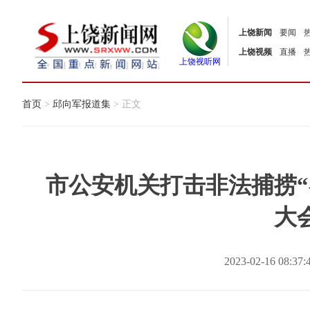
上饶新闻
要闻
上饶视频
直播
上饶视听网
首页
>
邱向军报道集
> 正文
市公安机关打击非法捕捞“
大
2023-02-16 08: