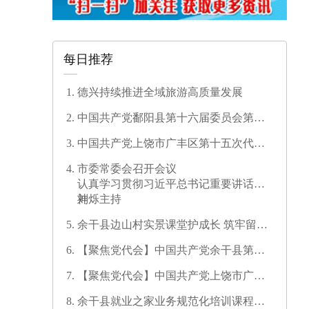
每日推荐
德兴持续推进全域旅游高质量发展
中国共产党鄱阳县第十六届委员会第一
次全体会议召开
中国共产党上饶市广丰区第十五次代表
大会开幕
市委常委会召开会议
认真学习贯彻习近平总书记重要讲话精
神
刘烁主持
余干县边山村实景课堂护成长 筑牢留守
儿童暑期安全防线
【聚焦党代会】中国共产党余干县第十
七次代表大会开幕
【聚焦党代会】中国共产党上饶市广信
区第三次代表大会胜利闭幕
余干县就业之家业务规范化培训课程开