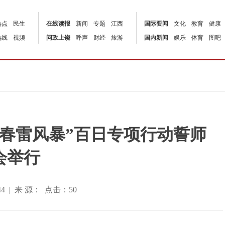
热点
民生
在线读报
新闻
专题
江西
国际要闻
文化
教育
健康
热线
视频
问政上饶
呼声
财经
旅游
国内新闻
娱乐
体育
图吧
春雷风暴”百日专项行动誓师
会举行
37:44 | 来 源： 点击：
50