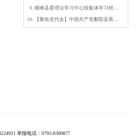
发培训师资培训班圆满结业
横峰县委理论学习中心组集体学习研讨
会召开
【聚焦党代会】中国共产党鄱阳县第十
六次代表大会代表团召集人会议召开
224921 举报电话：0793-8300877