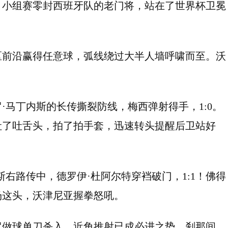
、小组赛零封西班牙队的老门将，站在了世界杯卫冕
区前沿赢得任意球，弧线绕过大半人墙呼啸而至。沃
。
·马丁内斯的长传撕裂防线，梅西弹射得手，1:0。
吐了吐舌头，拍了拍手套，迅速转头提醒后卫站好
斯右路传中，德罗伊·杜阿尔特穿裆破门，1:1！佛得
场这头，沃津尼亚握拳怒吼。
罗做球单刀杀入，近角推射已成必进之势。刹那间，