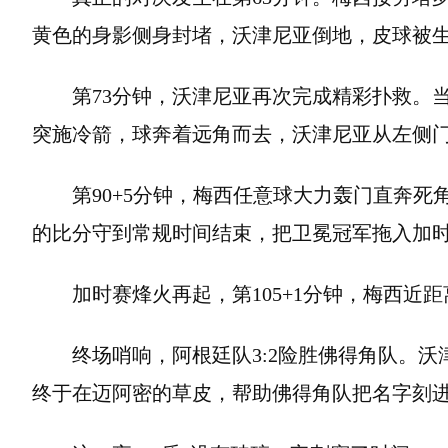
黄色的身影侧身封堵，沃津尼亚倒地，皮球被
第73分钟，沃津尼亚再次完成精彩扑救。
突施冷箭，球奔着远角而去，沃津尼亚从左侧门
第90+5分钟，梅西任意球大力轰门直奔死
的比分守到常规时间结束，把卫冕冠军拖入加
加时赛烽火再起，第105+1分钟，梅西近
终场哨响，阿根廷队3:2险胜佛得角队。沃
终于在迈阿密的草皮，帮助佛得角队把名字刻