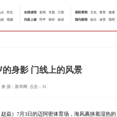
热点
民生
在线读报
新闻
专题
江西
国际要闻
文化
教育
健康
热线
视频
问政上饶
呼声
财经
旅游
国内新闻
娱乐
体育
图吧
岁的身影 门线上的风景
5:00 | 来 源：新华网 点击：
31
、赵焱）7月3日的迈阿密体育场，海风裹挟着湿热的