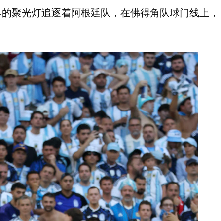
界的聚光灯追逐着阿根廷队，在佛得角队球门线上，