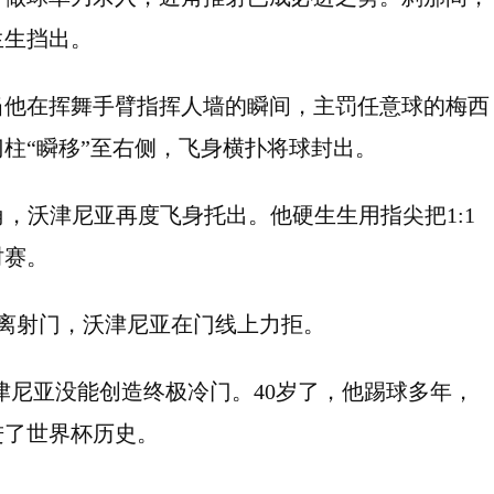
生生挡出。
当他在挥舞手臂指挥人墙的瞬间，主罚任意球的梅西
柱“瞬移”至右侧，飞身横扑将球封出。
角，沃津尼亚再度飞身托出。他硬生生用指尖把1:1
时赛。
距离射门，沃津尼亚在门线上力拒。
津尼亚没能创造终极冷门。40岁了，他踢球多年，
进了世界杯历史。