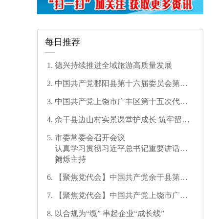
每日推荐
德兴持续推进全域旅游高质量发展
中国共产党鄱阳县第十六届委员会第一
次全体会议召开
中国共产党上饶市广丰区第十五次代表
大会开幕
余干县边山村实景课堂护成长 筑牢留守
儿童暑期安全防线
市委常委会召开会议
认真学习贯彻习近平总书记重要讲话精
神
刘烁主持
【聚焦党代会】中国共产党余干县第十
七次代表大会开幕
【聚焦党代会】中国共产党上饶市广信
区第三次代表大会胜利闭幕
以合规为“缆” 串起企业“成长线”