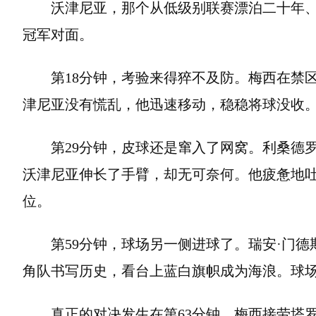
沃津尼亚，那个从低级别联赛漂泊二十年
冠军对面。
第18分钟，考验来得猝不及防。梅西在禁
津尼亚没有慌乱，他迅速移动，稳稳将球没收
第29分钟，皮球还是窜入了网窝。利桑德罗
沃津尼亚伸长了手臂，却无可奈何。他疲惫地
位。
第59分钟，球场另一侧进球了。瑞安·门德
角队书写历史，看台上蓝白旗帜成为海浪。球
真正的对决发生在第63分钟。梅西接劳塔