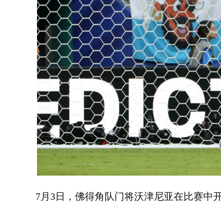
7月3日，佛得角队门将沃津尼亚在比赛中开