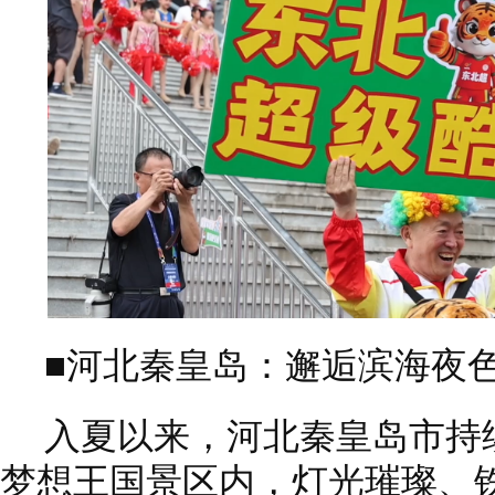
■河北秦皇岛：邂逅滨海夜色
入夏以来，河北秦皇岛市持
梦想王国景区内，灯光璀璨、