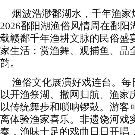
烟波浩渺鄱湖水，千年渔家烟火
2026鄱阳湖渔俗风情周在鄱
载赣鄱千年渔耕文脉的民俗盛宴
家生活：赏渔舞、观捕鱼、品
韵。
渔俗文化展演好戏连台。每
以开渔祭湖、撒网归航、渔家
以传统舞步和唢呐锣鼓。游客
离体验渔家喜乐。非遗饶河戏
奏，渔味十足的戏曲日日开唱