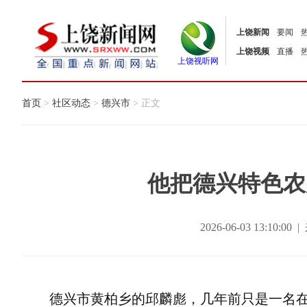
上饶新闻
要闻
上饶视频
直播
上饶视听网
首页
>
社区动态
>
德兴市
> 正文
他把德兴特色农
2026-06-03 13:10
德兴市黄柏乡的邱麟彪，几年前只是一名