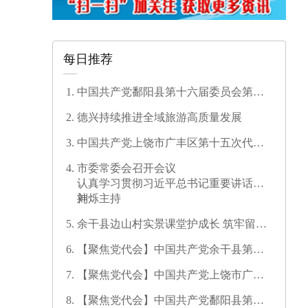
每日推荐
中国共产党鄱阳县第十六届委员会第一
次全体会议召开
德兴持续推进全域旅游高质量发展
中国共产党上饶市广丰区第十五次代表
大会开幕
市委常委会召开会议
认真学习贯彻习近平总书记重要讲话精
神
刘烁主持
余干县边山村实景课堂护成长 筑牢留守
儿童暑期安全防线
【聚焦党代会】中国共产党余干县第十
七次代表大会开幕
【聚焦党代会】中国共产党上饶市广信
区第三次代表大会胜利闭幕
【聚焦党代会】中国共产党鄱阳县第十