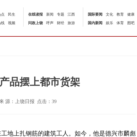
热点
民生
在线读报
新闻
专题
江西
国际要闻
文化
教育
健康
热线
视频
问政上饶
呼声
财经
旅游
国内新闻
娱乐
体育
图吧
产品摆上都市货架
:00 | 来 源：上饶日报 点击：
39
在工地上扎钢筋的建筑工人。如今，他是德兴市麟彪