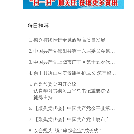
每日推荐
德兴持续推进全域旅游高质量发展
中国共产党鄱阳县第十六届委员会第一
次全体会议召开
中国共产党上饶市广丰区第十五次代表
大会开幕
余干县边山村实景课堂护成长 筑牢留守
儿童暑期安全防线
市委常委会召开会议
认真学习贯彻习近平总书记重要讲话精
神
刘烁主持
【聚焦党代会】中国共产党余干县第十
七次代表大会开幕
【聚焦党代会】中国共产党上饶市广信
区第三次代表大会胜利闭幕
以合规为“缆” 串起企业“成长线”