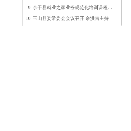
六次代表大会代表团召集人会议召开
余干县就业之家业务规范化培训课程开
发培训师资培训班圆满结业
玉山县委常委会会议召开 余洪雷主持