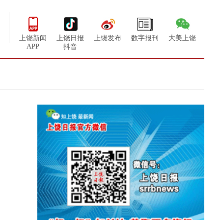
上饶新闻
上饶日报
上饶发布
数字报刊
大美上饶
APP
抖音