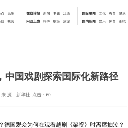
热点
民生
在线读报
新闻
专题
江西
国际要闻
文化
教育
健康
热线
视频
问政上饶
呼声
财经
旅游
国内新闻
娱乐
体育
图吧
，中国戏剧探索国际化新路径
0:00 | 来 源：新华社 点击：
60
opera”？德国观众为何在观看越剧《梁祝》时离席抽泣？