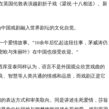
演员在英国伦敦表演越剧折子戏《梁祝·十八相送》。新
为中国戏剧融入世界剧坛的文化自觉。
一个爱情故事。”10余年后忆起这段往事，茅威涛仍
密欧与朱丽叶》在中国也很受欢迎。”
西库亚泰同样认为，语言不是外国观众欣赏戏曲的
良、智慧等人类共通的情感和品质，而戏剧正是它
同的表达方式和审美取向。同是讲述生死爱情，莎翁