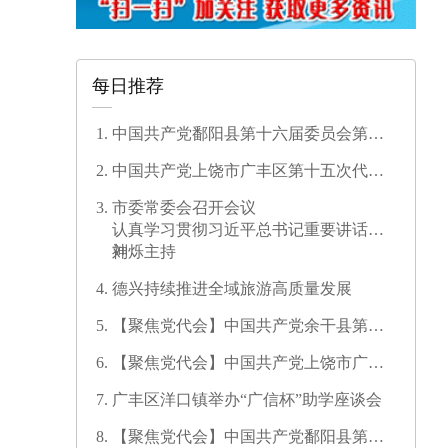
每日推荐
中国共产党鄱阳县第十六届委员会第一
次全体会议召开
中国共产党上饶市广丰区第十五次代表
大会开幕
市委常委会召开会议
认真学习贯彻习近平总书记重要讲话精
神
刘烁主持
德兴持续推进全域旅游高质量发展
【聚焦党代会】中国共产党余干县第十
七次代表大会开幕
【聚焦党代会】中国共产党上饶市广信
区第三次代表大会胜利闭幕
广丰区洋口镇举办“广信杯”助学座谈会
【聚焦党代会】中国共产党鄱阳县第十