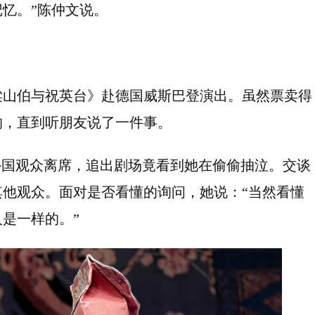
忆。”陈仲文说。
梁山伯与祝英台》赴德国威斯巴登演出。虽然票卖得
响，直到听朋友说了一件事。
外国观众离席，追出剧场竟看到她在偷偷抽泣。交谈
他观众。面对是否看懂的询问，她说：“当然看懂
是一样的。”