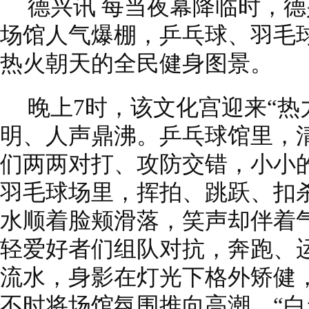
德兴讯 每当夜幕降临时，
场馆人气爆棚，乒乓球、羽毛
热火朝天的全民健身图景。
晚上7时，该文化宫迎来“热
明、人声鼎沸。乒乓球馆里，
们两两对打、攻防交错，小小
羽毛球场里，挥拍、跳跃、扣
水顺着脸颊滑落，笑声却伴着
轻爱好者们组队对抗，奔跑、
流水，身影在灯光下格外矫健
不时将场馆氛围推向高潮。“