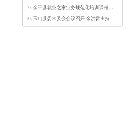
六次代表大会代表团召集人会议召开
余干县就业之家业务规范化培训课程开
发培训师资培训班圆满结业
玉山县委常委会会议召开 余洪雷主持