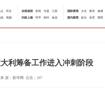
热点
民生
在线读报
新闻
专题
江西
国际要闻
文化
教育
健康
热线
视频
问政上饶
呼声
财经
旅游
国内新闻
娱乐
体育
图吧
意大利筹备工作进入冲刺阶段
:00 | 来 源：新华网 点击：
207