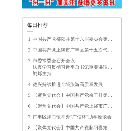
每日推荐
中国共产党鄱阳县第十六届委员会第一
次全体会议召开
中国共产党上饶市广丰区第十五次代表
大会开幕
市委常委会召开会议
认真学习贯彻习近平总书记重要讲话精
神
刘烁主持
德兴持续推进全域旅游高质量发展
【聚焦党代会】中国共产党余干县第十
七次代表大会开幕
【聚焦党代会】中国共产党上饶市广信
区第三次代表大会胜利闭幕
广丰区洋口镇举办“广信杯”助学座谈会
【聚焦党代会】中国共产党鄱阳县第十