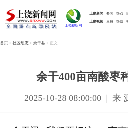
上饶新闻
要闻
热点
上饶视频
直播
热线
上饶视听网
首页
>
社区动态
>
余干县
> 正文
余干400亩南酸枣
2025-10-28 08:00:00