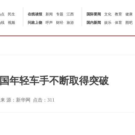
热点
民生
在线读报
新闻
专题
江西
国际要闻
文化
教育
健康
热线
视频
问政上饶
呼声
财经
旅游
国内新闻
娱乐
体育
图吧
国年轻车手不断取得突破
:40 | 来 源：新华网 点击：
311