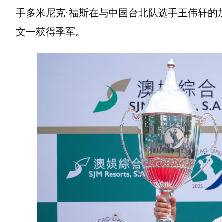
手多米尼克·福斯在与中国台北队选手王伟轩的
文一获得季军。