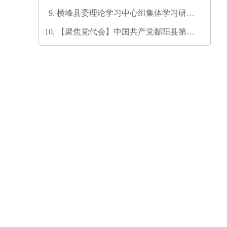
发培训师资培训班圆满结业
横峰县委理论学习中心组集体学习研讨
会召开
【聚焦党代会】中国共产党鄱阳县第十
六次代表大会代表团召集人会议召开