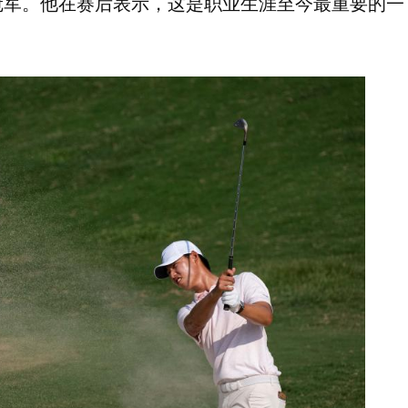
冠军。他在赛后表示，这是职业生涯至今最重要的一