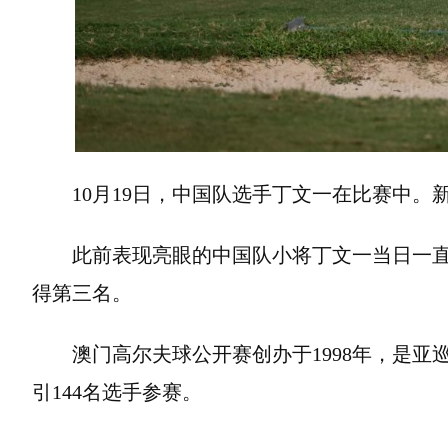
10月19日，中国队选手丁文一在比赛中。
此前表现亮眼的中国队小将丁文一当日一直
得第三名。
澳门高尔夫球公开赛创办于1998年，是
引144名选手参赛。