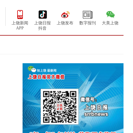
上饶新闻
上饶日报
上饶发布
数字报刊
大美上饶
APP
抖音