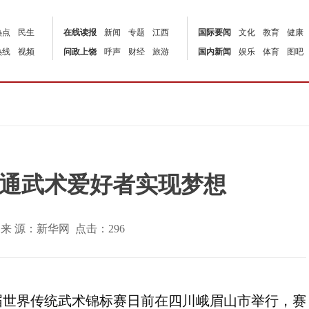
热点
民生
在线读报
新闻
专题
江西
国际要闻
文化
教育
健康
热线
视频
问政上饶
呼声
财经
旅游
国内新闻
娱乐
体育
图吧
通武术爱好者实现梦想
:00 | 来 源：新华网 点击：
296
十届世界传统武术锦标赛日前在四川峨眉山市举行，赛