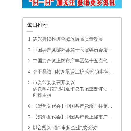
每日推荐
德兴持续推进全域旅游高质量发展
中国共产党鄱阳县第十六届委员会第一
次全体会议召开
中国共产党上饶市广丰区第十五次代表
大会开幕
余干县边山村实景课堂护成长 筑牢留守
儿童暑期安全防线
市委常委会召开会议
认真学习贯彻习近平总书记重要讲话精
神
刘烁主持
【聚焦党代会】中国共产党余干县第十
七次代表大会开幕
【聚焦党代会】中国共产党上饶市广信
区第三次代表大会胜利闭幕
以合规为“缆” 串起企业“成长线”