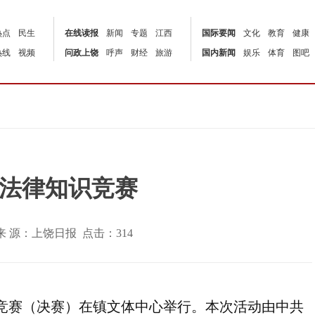
热点
民生
在线读报
新闻
专题
江西
国际要闻
文化
教育
健康
热线
视频
问政上饶
呼声
财经
旅游
国内新闻
娱乐
体育
图吧
法律知识竞赛
:50 | 来 源：上饶日报 点击：
314
识竞赛（决赛）在镇文体中心举行。本次活动由中共