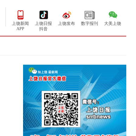
上饶新闻
上饶日报
上饶发布
数字报刊
大美上饶
APP
抖音