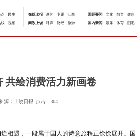
热点
民生
在线读报
新闻
专题
江西
国际要闻
文化
教育
健康
热线
视频
问政上饶
呼声
财经
旅游
国内新闻
娱乐
体育
图吧
 共绘消费活力新画卷
:58 | 来 源：上饶日报 点击：
304
绚烂相遇，一段属于国人的诗意旅程正徐徐展开。国