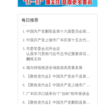
每日推荐
中国共产党鄱阳县第十六届委员会第一
次全体会议召开
中国共产党上饶市广丰区第十五次代表
大会开幕
市委常委会召开会议
认真学习贯彻习近平总书记重要讲话精
神
刘烁主持
德兴持续推进全域旅游高质量发展
【聚焦党代会】中国共产党余干县第十
七次代表大会开幕
【聚焦党代会】中国共产党上饶市广信
区第三次代表大会胜利闭幕
广丰区洋口镇举办“广信杯”助学座谈会
【聚焦党代会】中国共产党鄱阳县第十