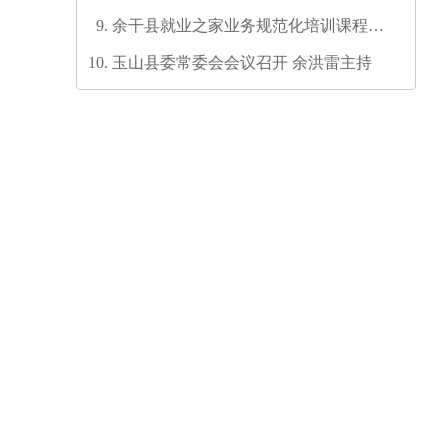
六次代表大会代表团召集人会议召开
余干县就业之家业务规范化培训课程开
发培训师资培训班圆满结业
玉山县委常委会会议召开 余洪雷主持