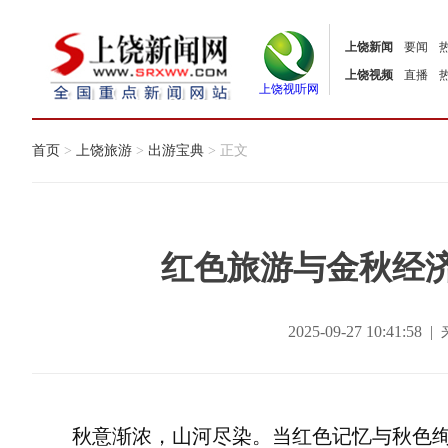
上饶新闻
要闻
上饶视频
直播
上饶视听网
首页
>
上饶旅游
>
出游宝典
> 正文
红色旅游与金秋经济
2025-09-27 10:41
秋意渐浓，山河尽染。当红色记忆与秋色