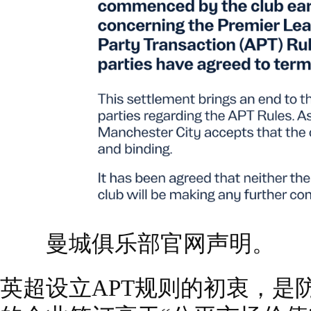
曼城俱乐部官网声明。
英超设立APT规则的初衷，是