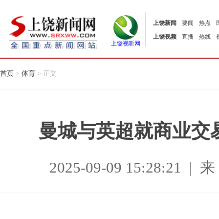
上饶新闻
要闻
热点
上饶视频
直播
热线
上饶视听网
首页
>
体育
> 正文
曼城与英超就商业交
2025-09-09 15:28:2