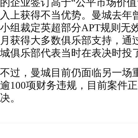
的企业签订高于“公平市场价值
入上获得不当优势。曼城去年
小组裁定英超部分APT规则无效
月获得大多数俱乐部支持，通
城俱乐部代表当时在表决时投
不过，曼城目前仍面临另一场
逾100项财务违规，目前案件
决。