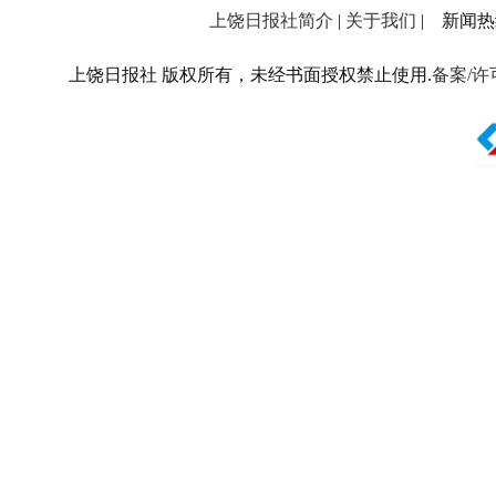
上饶日报社简介
|
关于我们
| 新闻热线：
上饶日报社 版权所有，未经书面授权禁止使用.
备案/许可