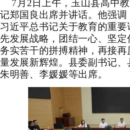
7
月
2
日上午，玉山县高中教
记
郑国良
出席并讲话。他强调
习近平总书记关于教育的重要
先发展战略，团结一心、坚定
务实苦干的拼搏精神，再接再
量发展新辉煌。
县委副书记、
朱明善、
李媛媛
等
出席。