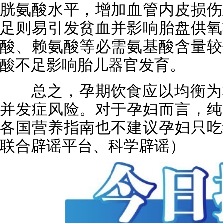
胱氨酸水平，增加血管内皮损伤
足则易引发贫血并影响胎盘供氧
酸、赖氨酸等必需氨基酸含量较
酸不足影响胎儿器官发育。
总之，孕期饮食应以均衡为核
并发症风险。对于孕妇而言，纯
各国营养指南也不建议孕妇只吃
联合辟谣平台、科学辟谣）