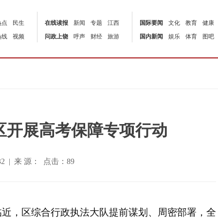
热点
民生
在线读报
新闻
专题
江西
国际要闻
文化
教育
健康
热线
视频
问政上饶
呼声
财经
旅游
国内新闻
娱乐
体育
图吧
区开展高考保障专项行动
30:32 | 来 源： 点击：
89
临近，区综合行政执法大队提前谋划、周密部署，全