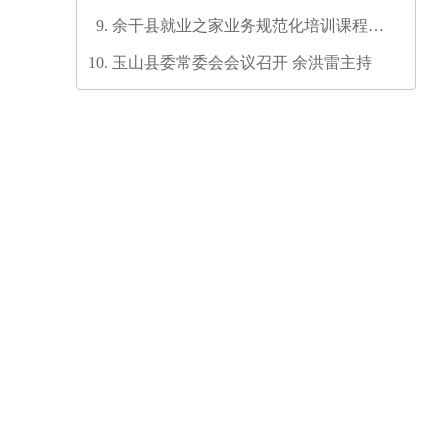
六次代表大会代表团召集人会议召开
余干县就业之家业务规范化培训课程开
发培训师资培训班圆满结业
玉山县委常委会会议召开 余洪雷主持