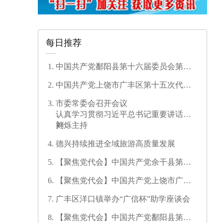
每日推荐
中国共产党鄱阳县第十六届委员会第一
次全体会议召开
中国共产党上饶市广丰区第十五次代表
大会开幕
市委常委会召开会议
认真学习贯彻习近平总书记重要讲话精
神
刘烁主持
德兴持续推进全域旅游高质量发展
【聚焦党代会】中国共产党余干县第十
七次代表大会开幕
【聚焦党代会】中国共产党上饶市广信
区第三次代表大会胜利闭幕
广丰区洋口镇举办“广信杯”助学座谈会
【聚焦党代会】中国共产党鄱阳县第十