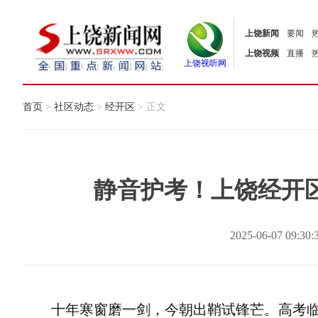
上饶新闻
要闻
上饶视频
直播
上饶视听网
首页
>
社区动态
>
经开区
> 正文
静音护考！上饶经开
2025-06-07 09:
十年寒窗磨一剑，今朝出鞘试锋芒。高考