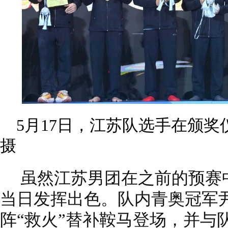
5月17日，江苏队选手在颁奖
摄
虽然江苏男团在之前的预赛
当日发挥出色。队内青奥冠军
阵“救火”替补鞍马登场，并与