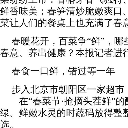
鲜香味美；春笋清炒脆嫩爽口
菜让人们的餐桌上也充满了春
春暖花开，百菜争“鲜”，
春意、养出健康？本报记者进
春食一口鲜，错过等一年
步入北京市朝阳区一家超市
——在“春菜节·抢摘头茬鲜”
绿、鲜嫩水灵的时蔬码放得整
选。