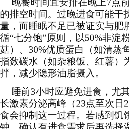
晚餐时间宜安排在晚上7点前
的排空时间。过晚进食可能干
量，而睡眠不足已被证实与肥
循“七分饱”原则，以50%非
菇）、30%优质蛋白（如清蒸
指数碳水（如杂粮饭、红薯）
拌，减少隐形油脂摄入。
睡前3小时应避免进食，尤其
长激素分泌高峰（23点至次日
食会抑制这一过程。若感到饥饿
钟，确认有进食需求后再选择