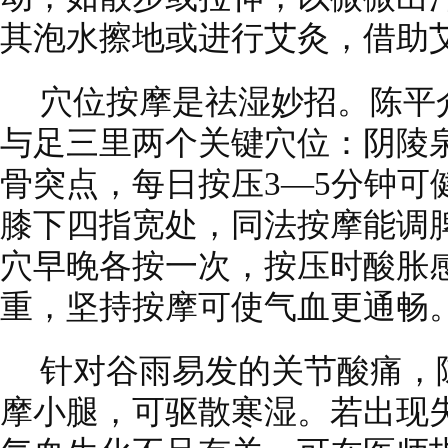
其泡水擦地或进行艾灸，借助
穴位按摩是祛湿妙招。陈平
与足三里两个关键穴位：阴陵
骨突点，每日按压3—5分钟可
膝下四指宽处，同法按摩能调
穴早晚各按一次，按压时酸胀
重，坚持按摩可使气血更通畅
针对谷雨易发的关节酸痛，
摩小腿，可驱散寒湿。若出现